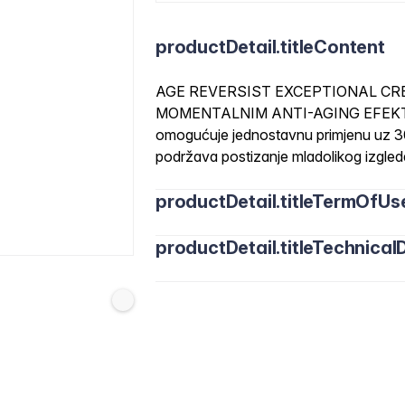
productDetail.titleContent
AGE REVERSIST EXCEPTIONAL CRE
MOMENTALNIM ANTI-AGING EFEKTOM, 30
omogućuje jednostavnu primjenu uz 30
podržava postizanje mladolikog izgle
productDetail.titleTermOfUs
productDetail.titleTechnicalD