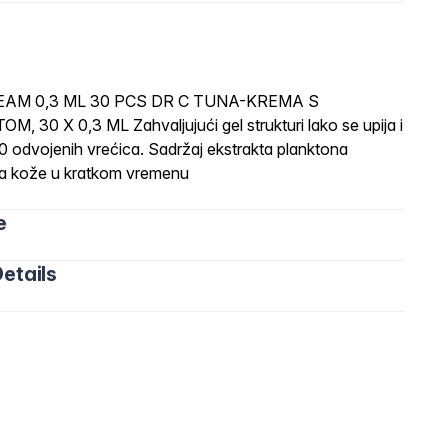
AM 0,3 ML 30 PCS DR C TUNA-KREMA S
 X 0,3 ML Zahvaljujući gel strukturi lako se upija i
 odvojenih vrećica. Sadržaj ekstrakta planktona
da kože u kratkom vremenu
e
etails