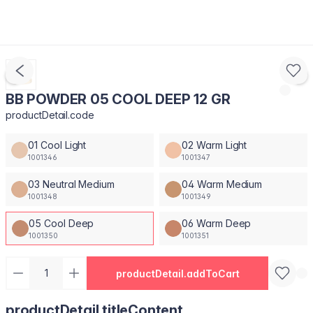
BB POWDER 05 COOL DEEP 12 GR
productDetail.code
01 Cool Light
02 Warm Light
1001346
1001347
03 Neutral Medium
04 Warm Medium
1001348
1001349
05 Cool Deep
06 Warm Deep
1001350
1001351
productDetail.addToCart
productDetail.titleContent