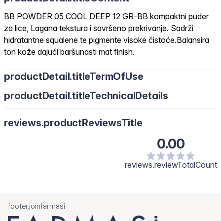
BB POWDER 05 COOL DEEP 12 GR-BB kompaktni puder
za lice, Lagana tekstura i savršeno prekrivanje. Sadrži
hidratantne squalene te pigmente visoke čistoće.Balansira
ton kože dajući baršunasti mat finish.
productDetail.titleTermOfUse
productDetail.titleTechnicalDetails
reviews.productReviewsTitle
0.00
reviews.reviewTotalCount
footer.joinfarmasi