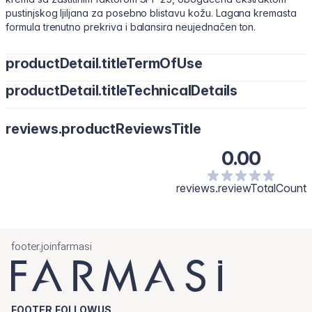
pustinjskog ljiljana za posebno blistavu kožu. Lagana kremasta
formula trenutno prekriva i balansira neujednačen ton.
productDetail.titleTermOfUse
productDetail.titleTechnicalDetails
CC kremu nanesite na čistu i hidratiziranu kožu lica u maloj
količini te ravnomjerno rasporedite prstima, kistom ili spužvicom
od središta lica prema rubovima. Za prirodan izgled dovoljan je
reviews.productReviewsTitle
tanak sloj, dok za jače prekrivanje možete nanijeti dodatni sloj
na željena područja.
0.00
CC krema pomaže u korekciji nepravilnosti poput crvenila i
neujednačenog tona.
reviews.reviewTotalCount
footer.joinfarmasi
FOOTER.FOLLOWUS