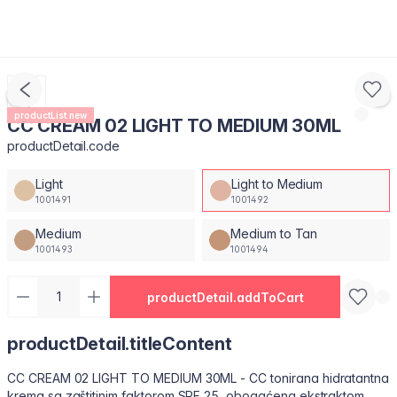
productList.new
CC CREAM 02 LIGHT TO MEDIUM 30ML
productDetail.code
Light
Light to Medium
1001491
1001492
Medium
Medium to Tan
1001493
1001494
productDetail.addToCart
productDetail.titleContent
CC CREAM 02 LIGHT TO MEDIUM 30ML - CC tonirana hidratantna
krema sa zaštitinim faktorom SPF 25, obogaćena ekstraktom