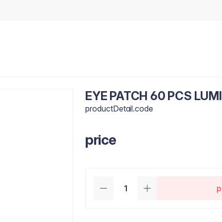
EYE PATCH 60 PCS LUMI
productDetail.code
price
p