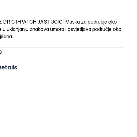
DR CT-PATCH JASTUČIĆI Maska za područje oko
 u uklanjanju znakova umora i osvjetljava područje oko
iljana.
e
etails
čvrsto prianja uz kožu i da se ne pomiče.
anjskom kutu oka, a uski dio prema nosu.
ručja s borama i natečenošću.
i nahranile kožu svojim sastojcima.