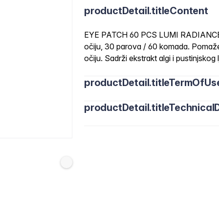
productDetail.titleContent
EYE PATCH 60 PCS LUMI RADIANCE 
očiju, 30 parova / 60 komada. Pomaže
očiju. Sadrži ekstrakt algi i pustinjskog lj
productDetail.titleTermOfUs
productDetail.titleTechnicalD
Postavite blazinicu ispod oka tako da 
Široki dio blazinice postavite prema v
Ovo će pomoći u boljem tretiranju pod
Ostavite blazinice 15-20 minuta kako b