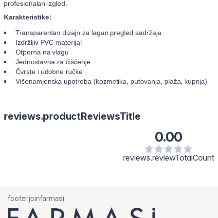
profesionalan izgled.
Karakteristike:
Transparentan dizajn za lagan pregled sadržaja
Izdržljiv PVC materijal
Otporna na vlagu
Jednostavna za čišćenje
Čvrste i udobne ručke
Višenamjenska upotreba (kozmetika, putovanja, plaža, kupnja)
reviews.productReviewsTitle
0.00
reviews.reviewTotalCount
footer.joinfarmasi