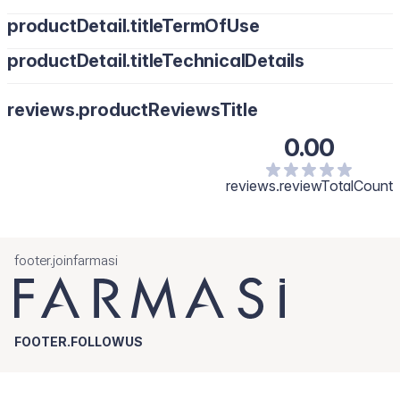
productDetail.titleTermOfUse
productDetail.titleTechnicalDetails
Umasirajte u vlažnu kosu nakon upotrebe šampona. Pročešljajte
prstima duž vlasi i fokusirajte se na vrhove, zatim temeljito
isperite. Nanesite obnavljajući sprej za sjaj.
reviews.productReviewsTitle
0.00
reviews.reviewTotalCount
footer.joinfarmasi
FOOTER.FOLLOWUS