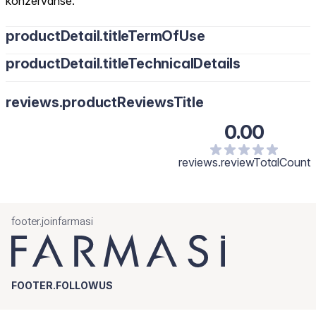
konzervanse.
productDetail.titleTermOfUse
productDetail.titleTechnicalDetails
reviews.productReviewsTitle
0.00
reviews.reviewTotalCount
footer.joinfarmasi
FOOTER.FOLLOWUS