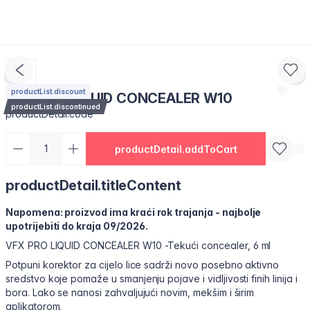
productList.discount
VFX PRO LIQUID CONCEALER W10
productList.discontinued
productDetail.code
productDetail.addToCart
productDetail.titleContent
Napomena: proizvod ima kraći rok trajanja - najbolje
upotrijebiti do kraja 09/2026.
VFX PRO LIQUID CONCEALER W10 -Tekući concealer, 6 ml
Potpuni korektor za cijelo lice sadrži novo posebno aktivno
sredstvo koje pomaže u smanjenju pojave i vidljivosti finih linija i
bora. Lako se nanosi zahvaljujući novim, mekšim i širim
aplikatorom.