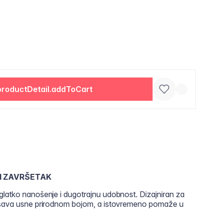
productDetail.addToCart
NI ZAVRŠETAK
glatko nanošenje i dugotrajnu udobnost. Dizajniran za
epšava usne prirodnom bojom, a istovremeno pomaže u