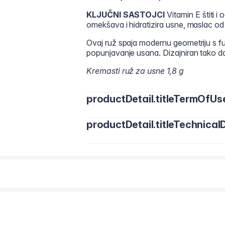
KLJUČNI SASTOJCI
Vitamin E štiti 
omekšava i hidratizira usne, maslac od
Ovaj ruž spaja modernu geometriju s fu
popunjavanje usana. Dizajniran tako d
Kremasti ruž za usne 1,8 g
productDetail.titleTermOfUs
productDetail.titleTechnicalD