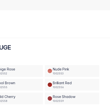
OUGE
eige Rose
Nude Pink
02552
1002553
ool Brown
Brilliant Red
02555
1002556
ld Cherry
Rose Shadow
02558
1002559