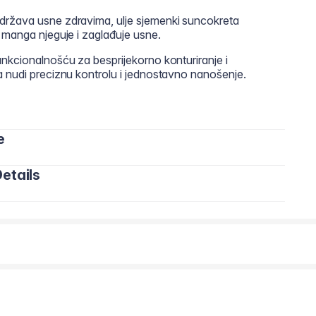
i održava usne zdravima, ulje sjemenki suncokreta
 manga njeguje i zaglađuje usne.
nkcionalnošću za besprijekorno konturiranje i
a nudi preciznu kontrolu i jednostavno nanošenje.
e
etails