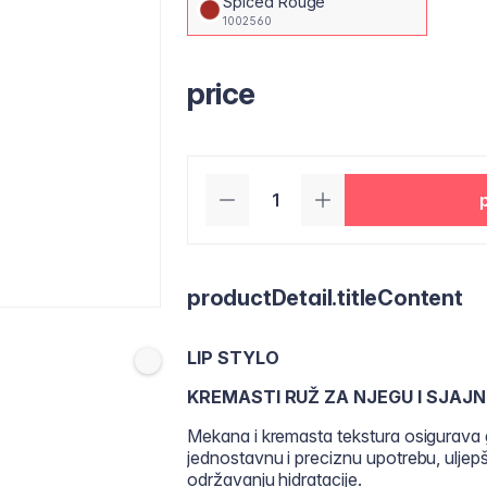
Spiced Rouge
1002560
price
productDetail.titleContent
LIP STYLO
KREMASTI RUŽ ZA NJEGU I SJAJ
Mekana i kremasta tekstura osigurava 
jednostavnu i preciznu upotrebu, ulj
održavanju hidratacije.