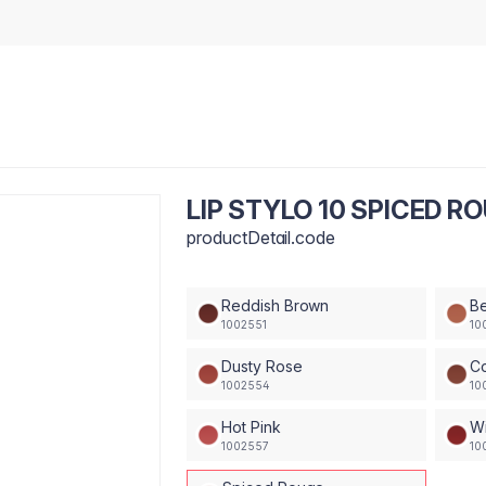
LIP STYLO 10 SPICED R
productDetail.code
Reddish Brown
B
1002551
10
Dusty Rose
C
1002554
10
Hot Pink
Wi
1002557
10